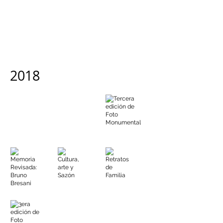
2018
5 razones para querer el Callao
Trance gráfico
Tercera edición de Foto Monumental
El
Carátula
La
Comercio
Luces.
República
El
Comercio
Memoria Revisada: Bruno Bresani
Cultura, arte y Sazón
Retratos de Familia
Caretas
Escape.
Luces.
El
El
Comercio
Comercio
3era edición de Foto Monumental
3era edición Foto Monumental
3era edición de Foto Monumental
La
Wantan
TV
Prensa
Night
Perú