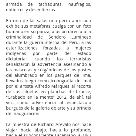
armada de tachaduras, naufragios,
entierros y desentierros.
En una de las salas una perra ahorcada
exhibe sus metáforas, cuelga con un feto
humano en su panza, alusión directa a la
criminalidad de Sendero Luminoso
durante la guerra interna del Perú, a las
esterilizaciones forzadas a mujeres
indígenas por parte del estado
dictatorial, cuando los terroristas
señalizaron la advertencia asesinando a
las mascotas y colgándolas de los postes
del alumbrado en los parques de lima,
llevados luego como iconografía del mal
por el artista Alfredo Márquez al recorte
de sus siluetas en planchas de bronce,
“Grabado en la mente” 2012, de ahí, tal
vez, como advertencia al espectáculo
burgués de la galería de arte y su brindis
de inauguración.
La muestra de Richard Arévalo nos hace
viajar hacia abajo, hacia lo profundo,
hacia el subconsciente Lacaniano, al Uku