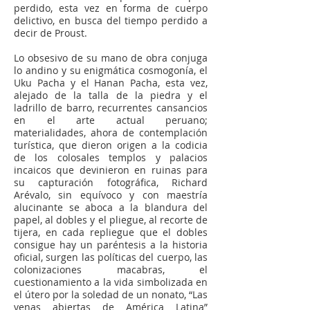
perdido, esta vez en forma de cuerpo
delictivo, en busca del tiempo perdido a
decir de Proust.
Lo obsesivo de su mano de obra conjuga
lo andino y su enigmática cosmogonía, el
Uku Pacha y el Hanan Pacha, esta vez,
alejado de la talla de la piedra y el
ladrillo de barro, recurrentes cansancios
en el arte actual peruano;
materialidades, ahora de contemplación
turística, que dieron origen a la codicia
de los colosales templos y palacios
incaicos que devinieron en ruinas para
su capturación fotográfica, Richard
Arévalo, sin equívoco y con maestría
alucinante se aboca a la blandura del
papel, al dobles y el pliegue, al recorte de
tijera, en cada repliegue que el dobles
consigue hay un paréntesis a la historia
oficial, surgen las políticas del cuerpo, las
colonizaciones
macabras, el
cuestionamiento a la vida simbolizada en
el útero por la soledad de un nonato, “Las
venas abiertas de América Latina”