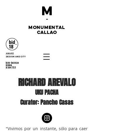
M
-
monumental
callao
AWARD
DESIGN AND CITY
Ibero-American
biennial
design 2018
RICHARD AREVALO
UKU PACHA
Curator: Pancho Casas
"Vivimos por un instante, sólo para caer