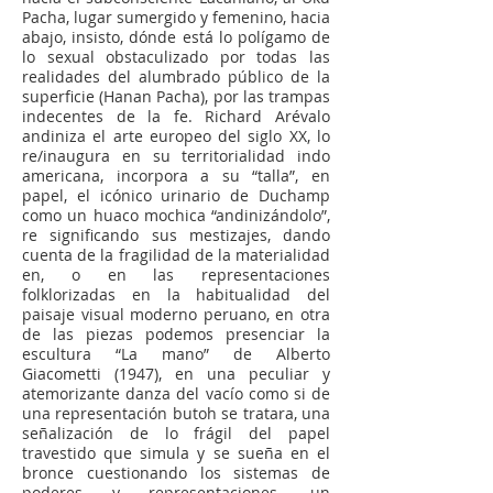
Pacha, lugar sumergido y femenino, hacia
abajo, insisto, dónde está lo polígamo de
lo sexual obstaculizado por todas las
realidades del
alumbrado público de la
superficie (Hanan Pacha), por las trampas
indecentes de la fe. Richard Arévalo
andiniza el arte europeo del siglo XX, lo
re/inaugura en su territorialidad indo
americana, incorpora a su “talla”, en
papel, el icónico urinario de
Duchamp
como un huaco mochica “andinizándolo”,
re significando sus mestizajes, dando
cuenta de la fragilidad de la materialidad
en, o en las representaciones
folklorizadas en la habitualidad del
paisaje visual moderno peruano, en otra
de las
piezas podemos presenciar la
escultura “La mano” de Alberto
Giacometti (1947), en una peculiar y
atemorizante danza del vacío como si de
una representación butoh se tratara, una
señalización de lo frágil del papel
travestido que simula y se sueña en el
bronce cuestionando los sistemas de
poderes y representaciones, un