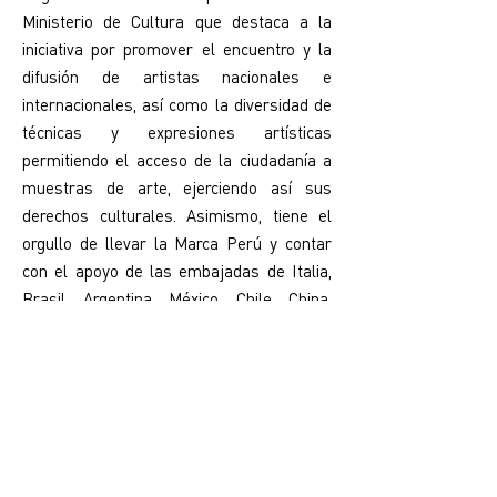
Ministerio de Cultura que destaca a la
iniciativa por promover el encuentro y la
difusión de artistas nacionales e
internacionales, así como la diversidad de
técnicas y expresiones artísticas
permitiendo el acceso de la ciudadanía a
muestras de arte, ejerciendo así sus
derechos culturales. Asimismo, tiene el
orgullo de llevar la Marca Perú y contar
con el apoyo de las embajadas de Italia,
Brasil, Argentina, México, Chile, China,
Cuba, Israel, España, entre otros.
La Bienal Iberoamericana de Diseño de
Madrid, BID 2018 otorga a FUGAZ el
galardón
Diseño y Ciudad, u
n premio que
enfatiza en la búsqueda de soluciones
para los problemas más importantes,