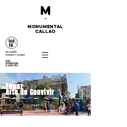
M
-
monumental
callao
GALARDÓN
DISEÑO Y CIUDAD
bienal
iberoamericana
de diseño 2018
Fugaz
Arte de Convivir