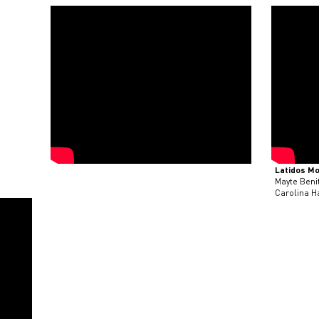
Latidos Monumentales(English Subtitle)
08/03/2018
Mayte Benites, Claudia Wong,
Carolina Hatto y Daniela De Almeida.
Latidos M
Mayte Beni
Carolina H