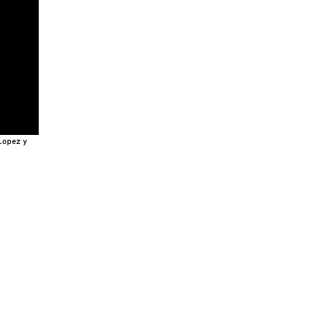
Lopez y
19