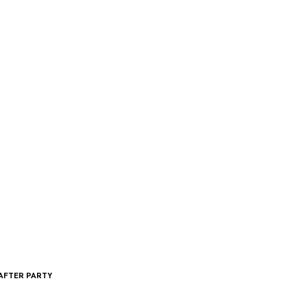
Intervención del artista
AFTER PARTY
ntes