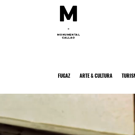
M
-
monumental
callao
FUGAZ
ARTE & CULTURA
TURIS