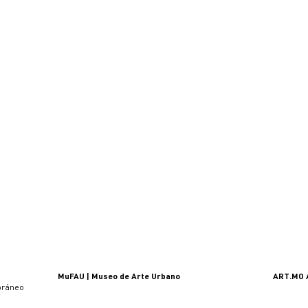
Promo
MuFAU | Museo de Arte Urbano
ART.MO 
urbano E
oráneo