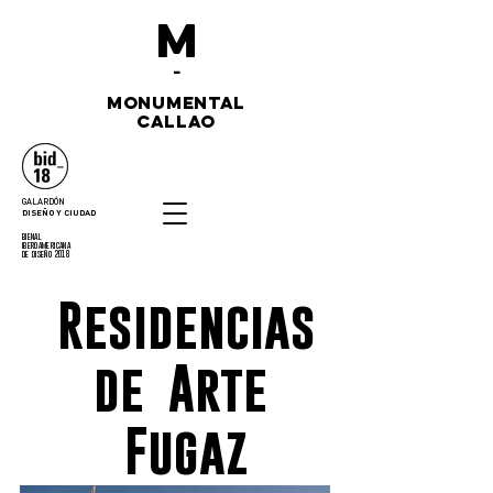
M
-
monumental
callao
GALARDÓN
DISEÑO Y CIUDAD
bienal
iberoamericana
de diseño 2018
Residencias
de Arte
Fugaz