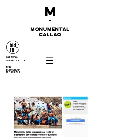
M
-
monumental
callao
GALARDÓN
DISEÑO Y CIUDAD
bienal
iberoamericana
de diseño 2018