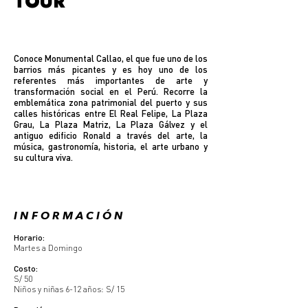
TOUR
MONUMENTAL
Conoce Monumental Callao, el que fue uno de los
barrios más picantes y es hoy uno de los
referentes más importantes de arte y
transformación social en el Perú. Recorre la
emblemática zona patrimonial del puerto y sus
calles históricas entre El Real Felipe, La Plaza
Grau, La Plaza Matriz, La Plaza Gálvez y el
antiguo edificio Ronald a través del arte, la
música, gastronomía, historia, el arte urbano y
su cultura viva.
I N F O R M A C I Ó N
Horario:
Martes a Domingo
Costo:
S/ 50
Niños y niñas 6-12 años: S/ 15