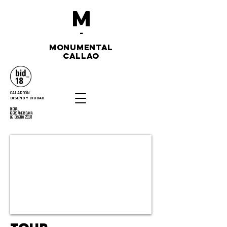
M
-
monumental
callao
GALARDÓN
DISEÑO Y CIUDAD
bienal
iberoamericana
de diseño 2018