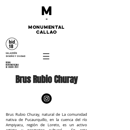
M
-
monumental
callao
GALARDÓN
DISEÑO Y CIUDAD
bienal
iberoamericana
de diseño 2018
Brus Rubio Churay
Brus Rubio Churay, natural de La comunidad
nativa de Pucaurquillo, en la cuenca del río
Ampiyacu, región de Loreto, es un activo