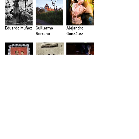
Eduardo Muñoz
Guillermo
Alejandro
Serrano
González
Manuel Parra
Bruno Bresani
Isis Martinez
EXHIBICIONES PARALELAS