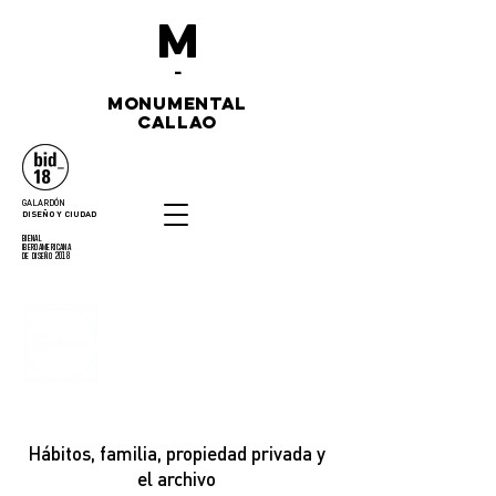
M
-
monumental
callao
GALARDÓN
DISEÑO Y CIUDAD
bienal
iberoamericana
de diseño 2018
FESTIVAL
INTERNACIONAL
DE FOTOGRAFÍA
Del 25 agosto
al 03 noviembre
Hábitos, familia, propiedad privada y
el archivo