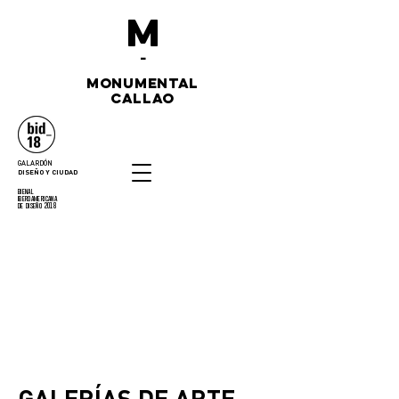
M
-
monumental
callao
GALARDÓN
DISEÑO Y CIUDAD
bienal
iberoamericana
de diseño 2018
GALERÍAS DE ARTE