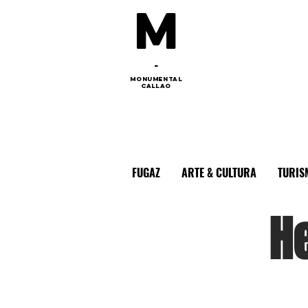
M
-
monumental
callao
FUGAZ
ARTE & CULTURA
TURIS
H