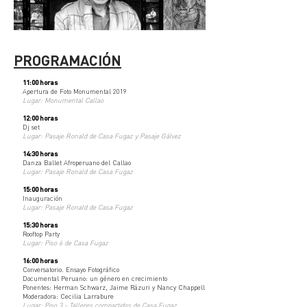
PROGRAMACIÓN
11:00 horas
Apertura de Foto Monumental 2019
Lugar: Monumental Callao
12:00 horas
Dj set
Lugar: Pasaje Ronald de Casa Fugaz y Pasaje Gálvez
14:30 horas
Danza Ballet Afroperuano del Callao
Lugar: Pasaje Ronald de Casa Fugaz
15:00 horas
Inauguración
Lugar: Pasaje Ronald de Casa Fugaz
15:30 horas
Rooftop Party
Lugar: Piso 6 de Casa Fugaz
16:00 horas
Conversatorio. Ensayo Fotográfico
Documental Peruano: un género en crecimiento
Ponentes: Herman Schwarz, Jaime Rázuri y Nancy Chappell
Moderadora: Cecilia Larrabure
Lugar: Piso 3 - Talleres compartidos de Casa Fugaz