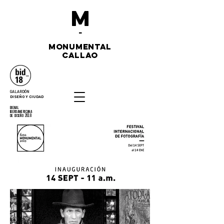
M
-
monumental
callao
GALARDÓN
DISEÑO Y CIUDAD
bienal
iberoamericana
de diseño 2018