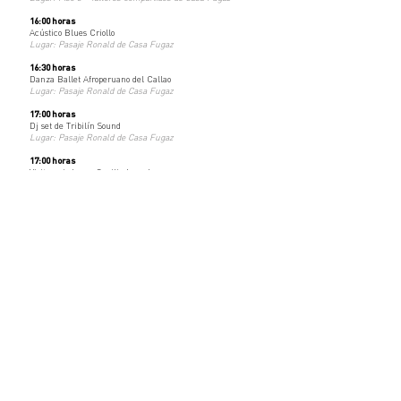
16:00 horas
Acústico Blues Criollo
Lugar: Pasaje Ronald de Casa Fugaz
16:30 horas
Danza Ballet Afroperuano del Callao
Lugar: Pasaje Ronald de Casa Fugaz
17:00 horas
Dj set de Tribilín Sound
Lugar: Pasaje Ronald de Casa Fugaz
17:00 horas
Visita guiada por Cecilia Larrabure
a la muestra ''El Ojo Cholo''
Lugar: Piso 3 Estudio Constitución de Casa Fugaz
17:00 horas
Concierto Perú Salsa'
Lugar: Plaza Matriz
Martes a Domingo
11:00 am a 6:00 pm
Reservas al Rooftop Fugaz:
info@fugaz.pe