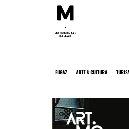
M
-
monumental
callao
FUGAZ
ARTE & CULTURA
TURIS