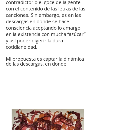
contradictorio el goce de la gente
con el contenido de las letras de las
canciones. Sin embargo, es en las
descargas en donde se hace
consciencia aceptando lo amargo
en la existencia con mucha “azúcar”
y así poder digerir la dura
cotidianeidad.
Mi propuesta es captar la dinámica
de las descargas, en donde
se puede
observar el hermoso lenguaje que genera la
constante comunicación entre la
espontaneidad de los cuerpos poseídos por el
ritmo, una sincronización y casi fusión de ellos
liberándose con identidad en el espacio.