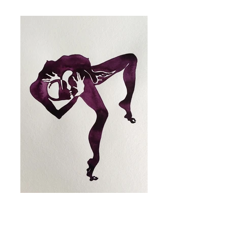
Serie de - Antropomorfos rítmicos 30 * 40
cm Tinta india sobre papel bambú 2022