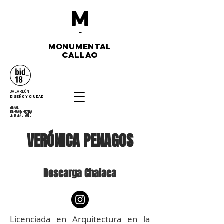
M
-
monumental
callao
GALARDÓN
DISEÑO Y CIUDAD
bienal
iberoamericana
de diseño 2018
VERÓNICA PENAGOS
Descarga Chalaca
Licenciada en Arquitectura en la